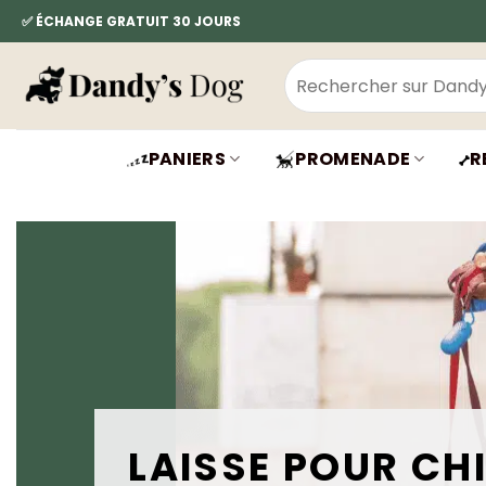
Passer
✅ ÉCHANGE GRATUIT 30 JOURS
au
contenu
Recherche
pour :
PANIERS
PROMENADE
R
LAISSE POUR CHI