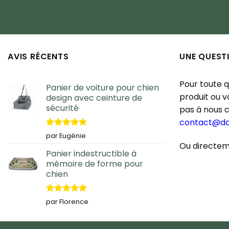
AVIS RÉCENTS
UNE QUEST
Pour toute 
Panier de voiture pour chien
produit ou 
design avec ceinture de
sécurité
pas à nous 
contact@d
Note
5
sur
par Eugénie
5
Ou directem
Panier indestructible à
mémoire de forme pour
chien
Note
5
sur
par Florence
5