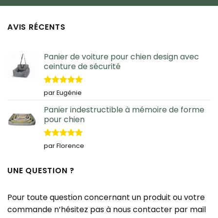
AVIS RÉCENTS
Panier de voiture pour chien design avec
ceinture de sécurité
Note
5
sur
par Eugénie
5
Panier indestructible à mémoire de forme
pour chien
Note
5
sur
par Florence
5
UNE QUESTION ?
Pour toute question concernant un produit ou votre
commande n’hésitez pas à nous contacter par mail