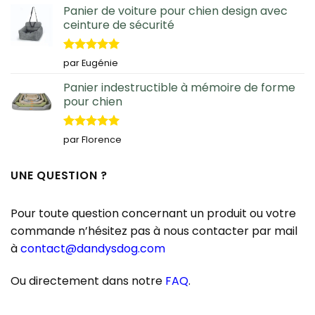
Panier de voiture pour chien design avec
ceinture de sécurité
Note
5
sur
par Eugénie
5
Panier indestructible à mémoire de forme
pour chien
Note
5
sur
par Florence
5
UNE QUESTION ?
Pour toute question concernant un produit ou votre
commande n’hésitez pas à nous contacter par mail
à
contact@dandysdog.com
Ou directement dans notre
FAQ
.