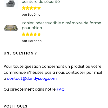
ceinture de sécurité
Note
5
sur
par Eugénie
5
Panier indestructible à mémoire de forme
pour chien
Note
5
sur
par Florence
5
UNE QUESTION ?
Pour toute question concernant un produit ou votre
commande n’hésitez pas à nous contacter par mail
à
contact@dandysdog.com
Ou directement dans notre
FAQ
.
POLITIQUES