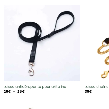
Laisse antidérapante pour akita inu
Laisse chaîne 
Plage
26
€
–
28
€
39
€
de
prix :
26€
à
28€