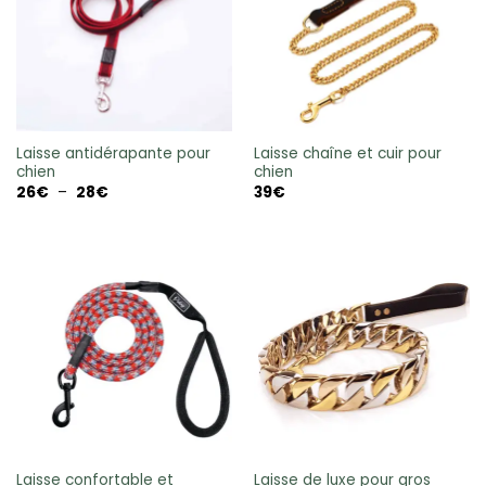
Laisse antidérapante pour
Laisse chaîne et cuir pour
chien
chien
Plage
26
€
–
28
€
39
€
de
prix :
26€
à
28€
Laisse confortable et
Laisse de luxe pour gros