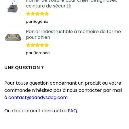
Panier de voiture pour chien design avec
ceinture de sécurité
Note
5
sur
par Eugénie
5
Panier indestructible à mémoire de forme
pour chien
Note
5
sur
par Florence
5
UNE QUESTION ?
Pour toute question concernant un produit ou votre
commande n’hésitez pas à nous contacter par mail
à
contact@dandysdog.com
Ou directement dans notre
FAQ
.