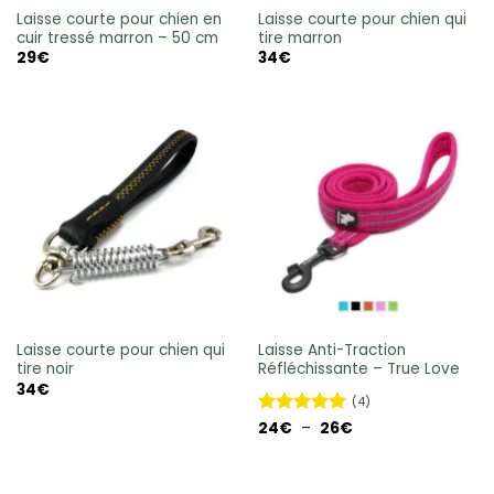
Laisse courte pour chien en
Laisse courte pour chien qui
cuir tressé marron – 50 cm
tire marron
29
€
34
€
Laisse courte pour chien qui
Laisse Anti-Traction
tire noir
Réfléchissante – True Love
34
€
(4)
Plage
Note
24
€
–
5
sur
26
€
de
5
prix :
24€
à