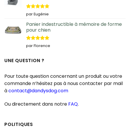
Note
5
sur
par Eugénie
5
Panier indestructible à mémoire de forme
pour chien
Note
5
sur
par Florence
5
UNE QUESTION ?
Pour toute question concernant un produit ou votre
commande n’hésitez pas à nous contacter par mail
à
contact@dandysdog.com
Ou directement dans notre
FAQ
.
POLITIQUES