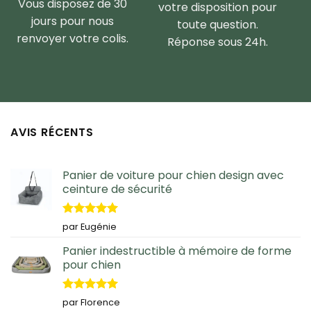
Vous disposez de 30
votre disposition pour
jours pour nous
toute question.
renvoyer votre colis.
Réponse sous 24h.
AVIS RÉCENTS
Panier de voiture pour chien design avec
ceinture de sécurité
Note
5
sur
par Eugénie
5
Panier indestructible à mémoire de forme
pour chien
Note
5
sur
par Florence
5