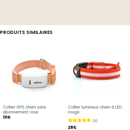
PRODUITS SIMILAIRES
Collier GPS chien sans
Collier lumineux chien à LED
abonnement rose
rouge
111
€
(2)
Note
28
€
5
sur