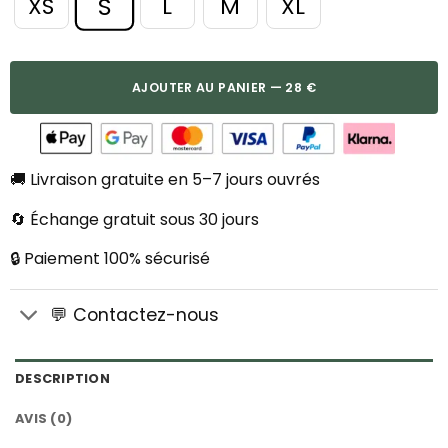
S
XS
L
M
XL
AJOUTER AU PANIER — 28 €
🚚 Livraison gratuite en 5–7 jours ouvrés
🔄 Échange gratuit sous 30 jours
🔒 Paiement 100% sécurisé
💬 Contactez-nous
DESCRIPTION
AVIS (0)