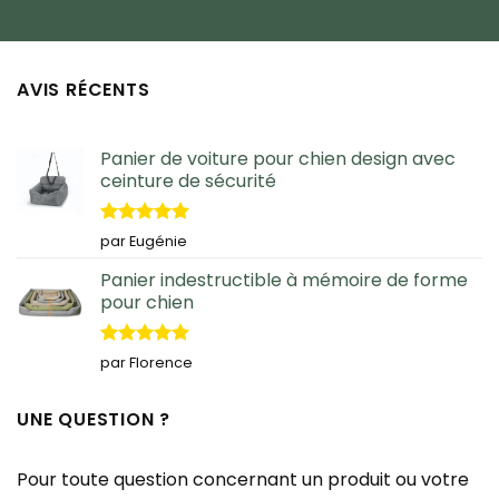
AVIS RÉCENTS
Panier de voiture pour chien design avec
ceinture de sécurité
Note
5
sur
par Eugénie
5
Panier indestructible à mémoire de forme
pour chien
Note
5
sur
par Florence
5
UNE QUESTION ?
Pour toute question concernant un produit ou votre