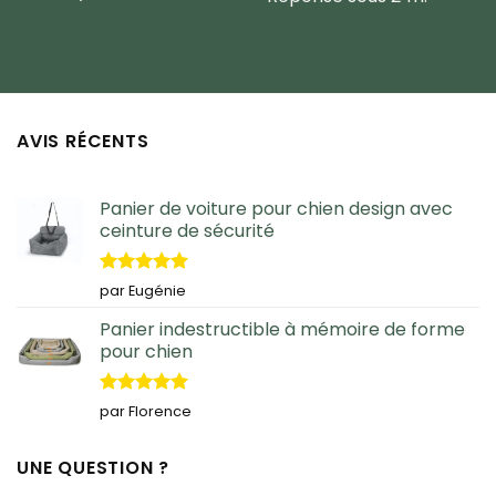
AVIS RÉCENTS
Panier de voiture pour chien design avec
ceinture de sécurité
Note
5
sur
par Eugénie
5
Panier indestructible à mémoire de forme
pour chien
Note
5
sur
par Florence
5
UNE QUESTION ?