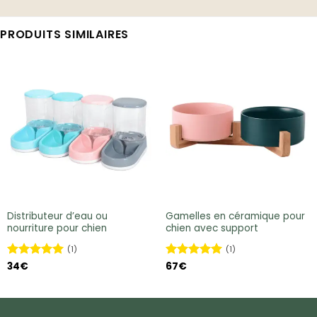
PRODUITS SIMILAIRES
Distributeur d’eau ou
Gamelles en céramique pour
nourriture pour chien
chien avec support
(1)
(1)
Note
34
€
5
sur
Note
67
€
5
sur
5
5