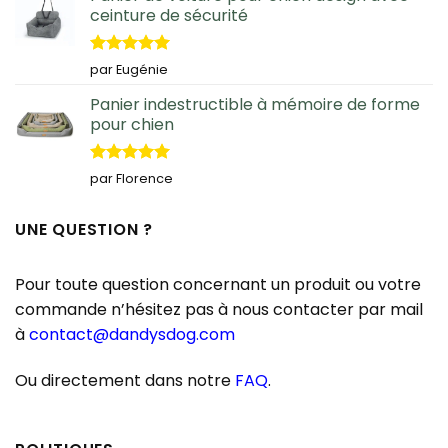
ceinture de sécurité
Note
5
sur
par Eugénie
5
Panier indestructible à mémoire de forme
pour chien
Note
5
sur
par Florence
5
UNE QUESTION ?
Pour toute question concernant un produit ou votre
commande n’hésitez pas à nous contacter par mail
à
contact@dandysdog.com
Ou directement dans notre
FAQ
.