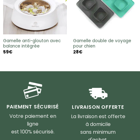
Gamelle anti-glouton avec
Gamelle double de voyage
balance intégrée
pour chien
59
€
28
€
PAIEMENT SÉCURISÉ
LIVRAISON OFFERTE
Votre paiement en
La livraison est offerte
ligne
à domicile
est 100% sécurisé.
sans minimum
d'achat.