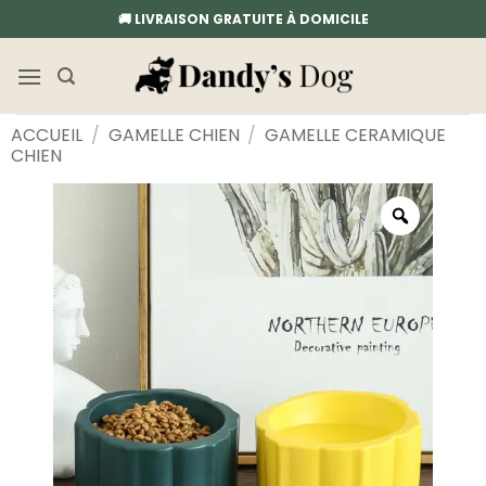
Passer
🚚 LIVRAISON GRATUITE À DOMICILE
au
contenu
ACCUEIL
/
GAMELLE CHIEN
/
GAMELLE CERAMIQUE
CHIEN