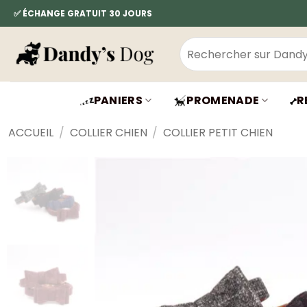
Passer
✅ ÉCHANGE GRATUIT 30 JOURS
au
contenu
Recherche
pour :
PANIERS
PROMENADE
R
ACCUEIL
/
COLLIER CHIEN
/
COLLIER PETIT CHIEN