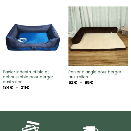
Panier indestructible et
Panier d’angle pour berger
dehoussable pour berger
australien
australien
Plage
62
€
–
95
€
de
Plage
134
€
–
211
€
prix :
de
62€
prix :
à
134€
95€
à
211€