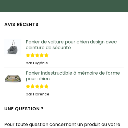
AVIS RÉCENTS
Panier de voiture pour chien design avec
ceinture de sécurité
Note
5
sur
par Eugénie
5
Panier indestructible à mémoire de forme
pour chien
Note
5
sur
par Florence
5
UNE QUESTION ?
Pour toute question concernant un produit ou votre