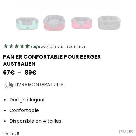
4,8/5
AVIS CLIENTS - EXCELLENT
PANIER CONFORTABLE POUR BERGER
AUSTRALIEN
Plage
67
€
–
89
€
de
prix :
LIVRAISON GRATUITE
67€
à
Design élégant
89€
Confortable
Disponible en 4 tailles
EFFACER
: S
Taille