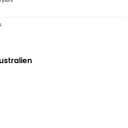
 jours
s
ustralien