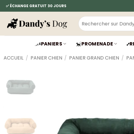
Passer
✅ ÉCHANGE GRATUIT 30 JOURS
au
contenu
Recherche
pour :
PANIERS
PROMENADE
R
ACCUEIL
/
PANIER CHIEN
/
PANIER GRAND CHIEN
/
PA