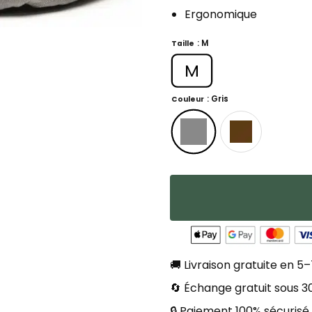
Ergonomique
: M
Taille
M
: Gris
Couleur
🚚 Livraison gratuite en 5–
🔄 Échange gratuit sous 30
🔒 Paiement 100% sécurisé