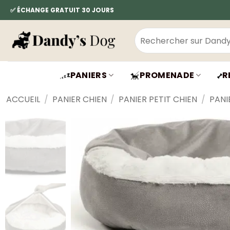
Passer
✅ ÉCHANGE GRATUIT 30 JOURS
au
contenu
Recherche
pour :
PANIERS
PROMENADE
R
ACCUEIL
/
PANIER CHIEN
/
PANIER PETIT CHIEN
/
PANI