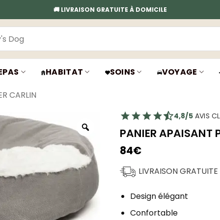
🚚 LIVRAISON GRATUITE À DOMICILE
EPAS
HABITAT
SOINS
VOYAGE
ER CARLIN
4,8/5
AVIS CL
PANIER APAISANT 
84
€
LIVRAISON GRATUITE
Design élégant
Confortable