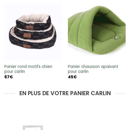
34€
89€
à
à
78€
100€
Panier rond motifs chien
Panier chausson apaisant
pour carlin
pour carlin
67
€
45
€
EN PLUS DE VOTRE PANIER CARLIN