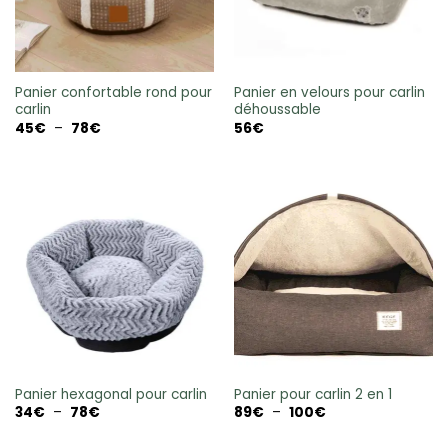
Panier confortable rond pour
Panier en velours pour carlin
carlin
déhoussable
Plage
45
€
–
78
€
56
€
de
prix :
45€
à
78€
Panier hexagonal pour carlin
Panier pour carlin 2 en 1
Plage
Plage
34
€
–
78
€
89
€
–
100
€
de
de
prix :
prix :