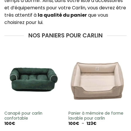
temps à dormir. Ainsi, dans votre liste d’accessoires
et d’équipements pour votre Carlin, vous devrez être
très attentif à
la qualité du panier
que vous
choisirez pour lui.
NOS PANIERS POUR CARLIN
Canapé pour carlin
Panier à mémoire de forme
confortable
lavable pour carlin
Plage
100
€
100
€
–
123
€
de
prix :