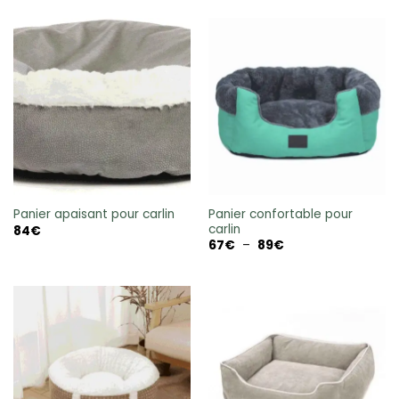
100€
à
123€
Panier confortable pour
Panier apaisant pour carlin
carlin
84
€
Plage
67
€
–
89
€
de
prix :
67€
à
89€