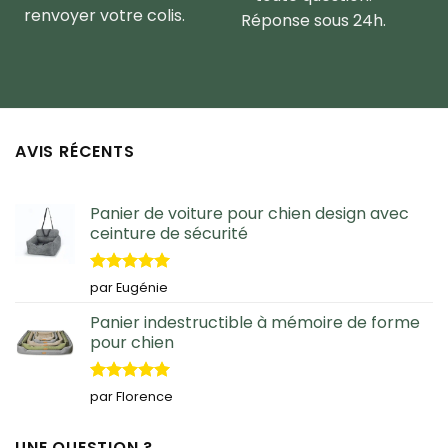
renvoyer votre colis.
Réponse sous 24h.
AVIS RÉCENTS
Panier de voiture pour chien design avec
ceinture de sécurité
Note
5
sur
par Eugénie
5
Panier indestructible à mémoire de forme
pour chien
Note
5
sur
par Florence
5
UNE QUESTION ?