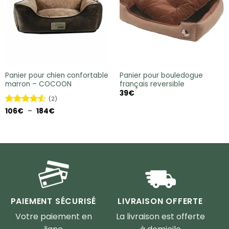
Panier pour chien confortable
Panier pour bouledogue
marron – COCOON
français reversible
39
€
(2)
Plage
Note
106
€
4.5
–
184
€
de
sur 5
prix :
106€
à
184€
PAIEMENT SÉCURISÉ
LIVRAISON OFFERTE
Votre paiement en
La livraison est offerte