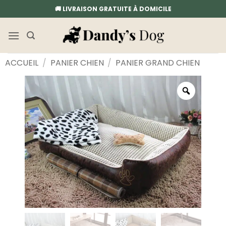
Passer
🚚 LIVRAISON GRATUITE À DOMICILE
au
contenu
ACCUEIL
/
PANIER CHIEN
/
PANIER GRAND CHIEN