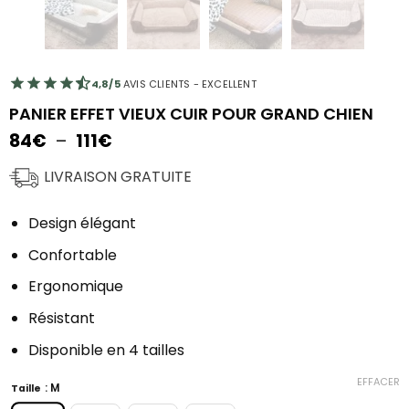
4,8/5
AVIS CLIENTS - EXCELLENT
PANIER EFFET VIEUX CUIR POUR GRAND CHIEN
Plage
84
€
–
111
€
de
prix :
LIVRAISON GRATUITE
84€
à
Design élégant
111€
Confortable
Ergonomique
Résistant
Disponible en 4 tailles
EFFACER
: M
Taille