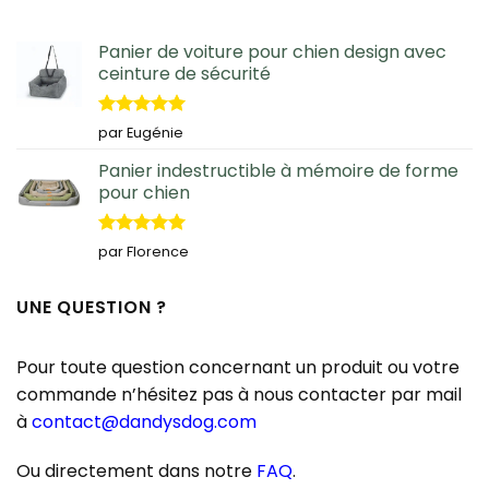
Panier de voiture pour chien design avec
ceinture de sécurité
Note
5
sur
par Eugénie
5
Panier indestructible à mémoire de forme
pour chien
Note
5
sur
par Florence
5
UNE QUESTION ?
Pour toute question concernant un produit ou votre
commande n’hésitez pas à nous contacter par mail
à
contact@dandysdog.com
Ou directement dans notre
FAQ
.