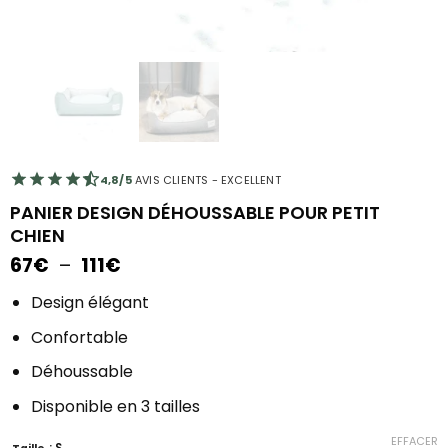
4,8/5
AVIS CLIENTS - EXCELLENT
PANIER DESIGN DÉHOUSSABLE POUR PETIT
CHIEN
Plage
67
€
–
111
€
de
prix :
Design élégant
67€
Confortable
à
111€
Déhoussable
Disponible en 3 tailles
EFFACER
: S