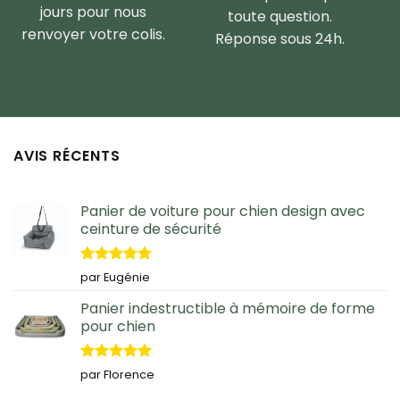
jours pour nous
toute question.
renvoyer votre colis.
Réponse sous 24h.
AVIS RÉCENTS
Panier de voiture pour chien design avec
ceinture de sécurité
Note
5
sur
par Eugénie
5
Panier indestructible à mémoire de forme
pour chien
Note
5
sur
par Florence
5