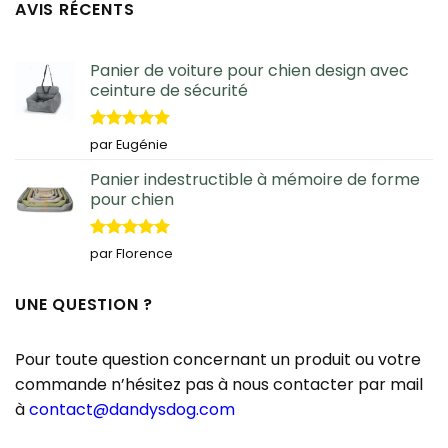
AVIS RÉCENTS
Panier de voiture pour chien design avec
ceinture de sécurité
Note
5
sur
par Eugénie
5
Panier indestructible à mémoire de forme
pour chien
Note
5
sur
par Florence
5
UNE QUESTION ?
Pour toute question concernant un produit ou votre
commande n’hésitez pas à nous contacter par mail
à
contact@dandysdog.com