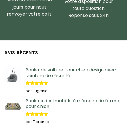
votre disposition pour
jours pour nous
toute question.
renvoyer votre colis.
Réponse sous 24h.
AVIS RÉCENTS
Panier de voiture pour chien design avec
ceinture de sécurité
Note
5
sur
par Eugénie
5
Panier indestructible à mémoire de forme
pour chien
Note
5
sur
par Florence
5