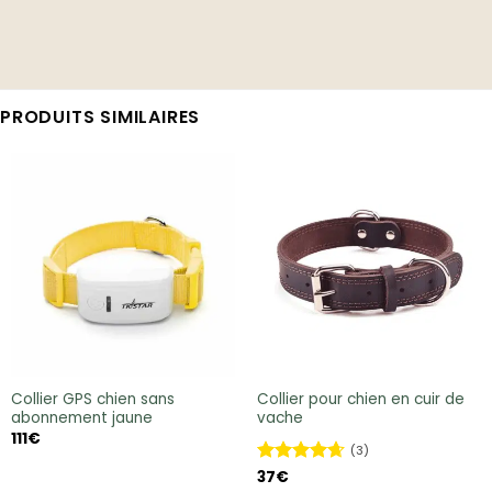
PRODUITS SIMILAIRES
Collier GPS chien sans
Collier pour chien en cuir de
abonnement jaune
vache
111
€
(3)
Note
37
€
4.67