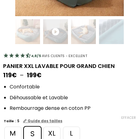
4,8/5
AVIS CLIENTS - EXCELLENT
PANIER XXL LAVABLE POUR GRAND CHIEN
Plage
119
€
–
199
€
de
prix :
Confortable
119€
Déhoussable et Lavable
à
199€
Rembourrage dense en coton PP
EFFACER
📏 Guide des tailles
: S
Taille
S
M
XL
L