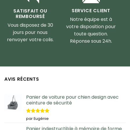
SERVICE CLIENT
SATISFAIT OU
REMBOURSÉ
Notre équipe est à
Vous disposez de 30
votre disposition pour
jours pour nous
toute question.
renvoyer votre colis.
Réponse sous 24h.
AVIS RÉCENTS
Panier de voiture pour chien design avec
ceinture de sécurité
Note
5
sur
par Eugénie
5
Panier indestructible à mémoire de forme