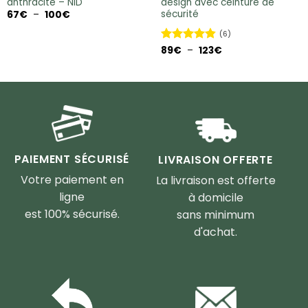
anthracite – NID
design avec ceinture de
sécurité
Plage
67
€
–
100
€
de
prix :
(6)
67€
à
Plage
Note
89
€
–
4.83
123
€
100€
de
sur 5
prix :
89€
à
123€
PAIEMENT SÉCURISÉ
LIVRAISON OFFERTE
Votre paiement en
La livraison est offerte
ligne
à domicile
est 100% sécurisé.
sans minimum
d'achat.