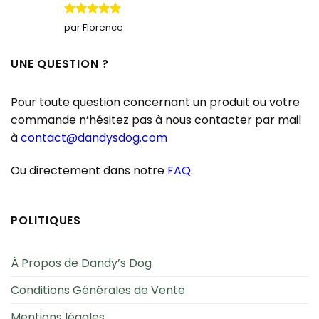
Note
5
sur
par Florence
5
UNE QUESTION ?
Pour toute question concernant un produit ou votre
commande n’hésitez pas à nous contacter par mail
à
contact@dandysdog.com
Ou directement dans notre
FAQ
.
POLITIQUES
À Propos de Dandy’s Dog
Conditions Générales de Vente
Mentions légales