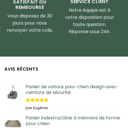
SERVICE CLIENT
SATISFAIT OU
REMBOURSÉ
Notre équipe est à
Vous disposez de 30
votre disposition pour
jours pour nous
toute question.
renvoyer votre colis.
Réponse sous 24h.
AVIS RÉCENTS
Panier de voiture pour chien design avec
ceinture de sécurité
Note
5
sur
par Eugénie
5
Panier indestructible à mémoire de forme
pour chien