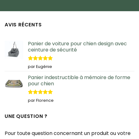
AVIS RÉCENTS
Panier de voiture pour chien design avec
ceinture de sécurité
Note
5
sur
par Eugénie
5
Panier indestructible à mémoire de forme
pour chien
Note
5
sur
par Florence
5
UNE QUESTION ?
Pour toute question concernant un produit ou votre