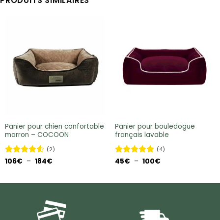
PRODUITS SIMILAIRES
Panier pour chien confortable
Panier pour bouledogue
marron – COCOON
français lavable
(2)
(4)
Plage
Plage
Note
106
€
4.5
–
184
€
Note
45
€
–
4.75
100
€
de
de
sur 5
sur 5
prix :
prix :
106€
45€
à
à
184€
100€