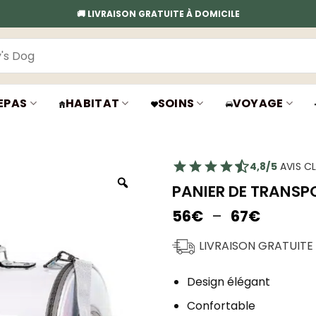
🚚 LIVRAISON GRATUITE À DOMICILE
EPAS
HABITAT
SOINS
VOYAGE
4,8/5
AVIS CL
PANIER DE TRANSP
Plage
56
€
–
67
€
de
prix :
LIVRAISON GRATUITE
56€
à
Design élégant
67€
Confortable