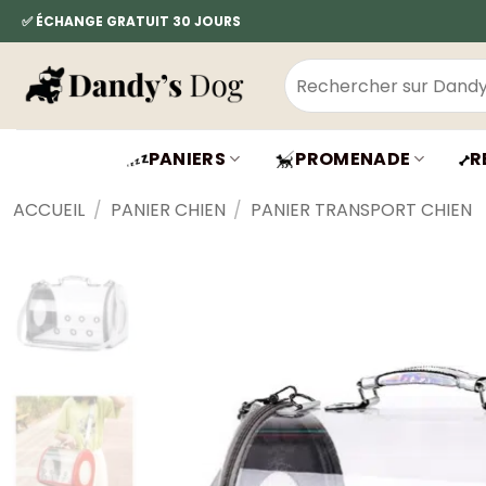
Passer
✅ ÉCHANGE GRATUIT 30 JOURS
au
contenu
Recherche
pour :
PANIERS
PROMENADE
R
ACCUEIL
/
PANIER CHIEN
/
PANIER TRANSPORT CHIEN