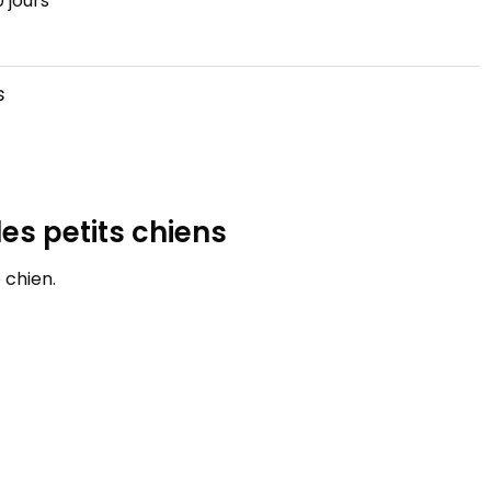
 jours
s
les petits chiens
 chien.