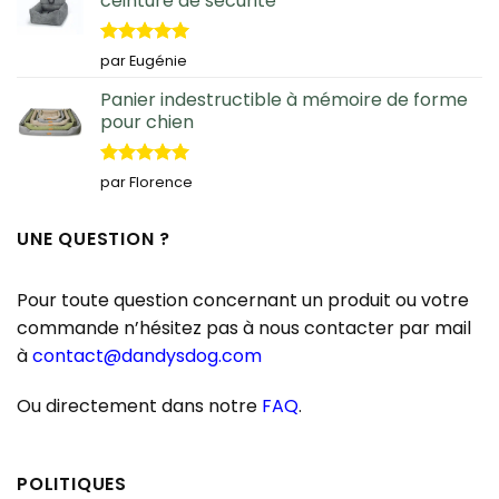
ceinture de sécurité
Note
5
sur
par Eugénie
5
Panier indestructible à mémoire de forme
pour chien
Note
5
sur
par Florence
5
UNE QUESTION ?
Pour toute question concernant un produit ou votre
commande n’hésitez pas à nous contacter par mail
à
contact@dandysdog.com
Ou directement dans notre
FAQ
.
POLITIQUES