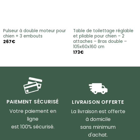
Pulseur à double moteur pour
Table de toilettage réglable
chien + 3 embouts
et pliable pour chien – 2
attaches – Bras double –
267
€
105x60x160 cm
173
€
PAIEMENT SÉCURISÉ
LIVRAISON OFFERTE
Votre paiement en
La livraison est offerte
ligne
à domicile
est 100% sécurisé.
sans minimum
d'achat.