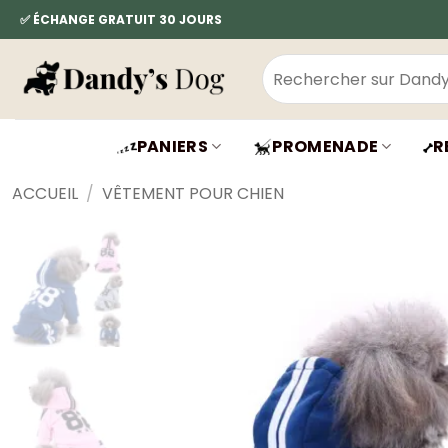
Passer
✅ ÉCHANGE GRATUIT 30 JOURS
au
contenu
Recherche
pour :
PANIERS
PROMENADE
R
ACCUEIL
/
VÊTEMENT POUR CHIEN