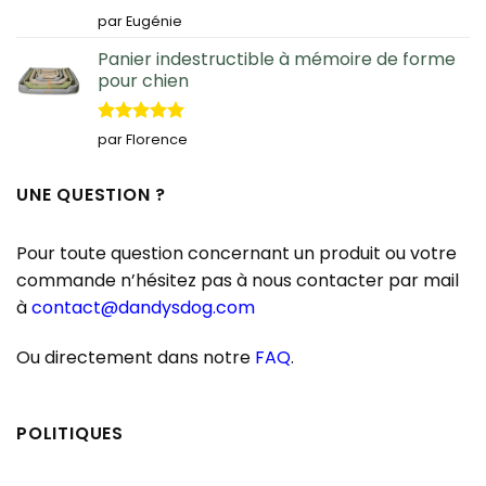
Note
5
sur
par Eugénie
5
Panier indestructible à mémoire de forme
pour chien
Note
5
sur
par Florence
5
UNE QUESTION ?
Pour toute question concernant un produit ou votre
commande n’hésitez pas à nous contacter par mail
à
contact@dandysdog.com
Ou directement dans notre
FAQ
.
POLITIQUES