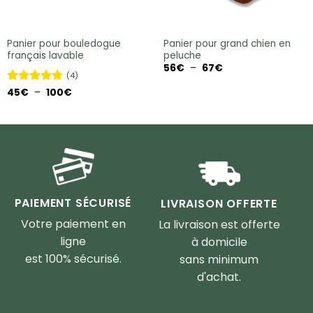
Panier pour bouledogue
Panier pour grand chien en
français lavable
peluche
Plage
56
€
–
67
€
de
(4)
prix :
Plage
Note
45
€
–
4.75
100
€
56€
de
sur 5
à
prix :
67€
45€
à
100€
PAIEMENT SÉCURISÉ
LIVRAISON OFFERTE
Votre paiement en
La livraison est offerte
ligne
à domicile
est 100% sécurisé.
sans minimum
d'achat.