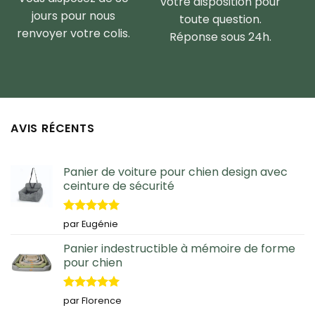
votre disposition pour
jours pour nous
toute question.
renvoyer votre colis.
Réponse sous 24h.
AVIS RÉCENTS
Panier de voiture pour chien design avec
ceinture de sécurité
Note
5
sur
par Eugénie
5
Panier indestructible à mémoire de forme
pour chien
Note
5
sur
par Florence
5