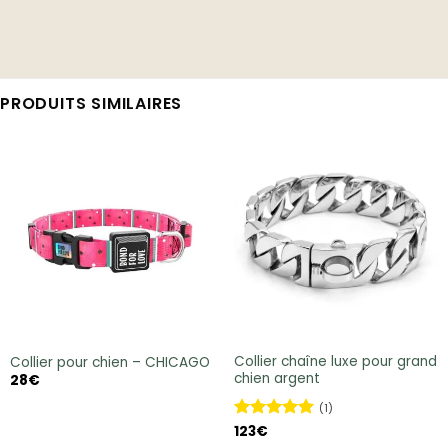
PRODUITS SIMILAIRES
Collier chaîne luxe pour grand
Collier pour chien – CHICAGO
chien argent
28
€
(1)
Note
123
€
5
sur
5