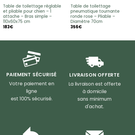
Table de toilettage réglable
Table de toilettage
et pliable pour chien – 1
pneumatique tournante
attache – Bras simple –
ronde rose – Pliable –
110x60x75 cm
Diamètre 70cm
183
€
356
€
PAIEMENT SÉCURISÉ
LIVRAISON OFFERTE
Votre paiement en
La livraison est offerte
ligne
à domicile
est 100% sécurisé.
sans minimum
d'achat.