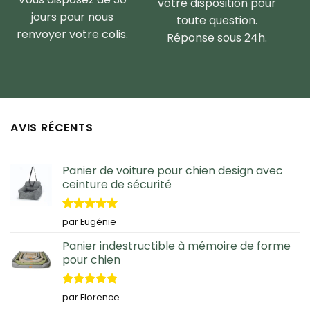
votre disposition pour
jours pour nous
toute question.
renvoyer votre colis.
Réponse sous 24h.
AVIS RÉCENTS
Panier de voiture pour chien design avec
ceinture de sécurité
Note
5
sur
par Eugénie
5
Panier indestructible à mémoire de forme
pour chien
Note
5
sur
par Florence
5