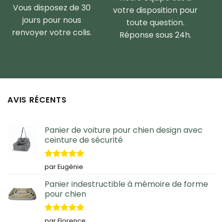
Vous disposez de 30
votre disposition pour
jours pour nous
toute question.
renvoyer votre colis.
Réponse sous 24h.
AVIS RÉCENTS
Panier de voiture pour chien design avec
ceinture de sécurité
Note
5
sur
par Eugénie
5
Panier indestructible à mémoire de forme
pour chien
Note
5
sur
par Florence