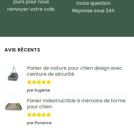
jours pour nous
toute question.
renvoyer votre colis.
Réponse sous 24h.
AVIS RÉCENTS
Panier de voiture pour chien design avec
ceinture de sécurité
Note
5
sur
par Eugénie
5
Panier indestructible à mémoire de forme
pour chien
Note
5
sur
par Florence
5