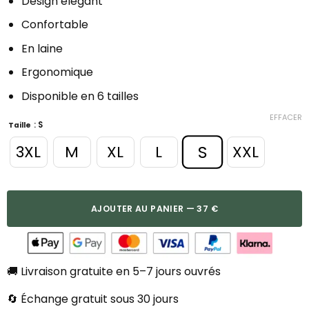
Design élégant
Confortable
En laine
Ergonomique
Disponible en 6 tailles
EFFACER
: S
Taille
S
3XL
M
XL
L
XXL
AJOUTER AU PANIER — 37 €
🚚 Livraison gratuite en 5–7 jours ouvrés
🔄 Échange gratuit sous 30 jours