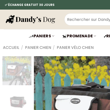
Passer
✅ ÉCHANGE GRATUIT 30 JOURS
au
contenu
Recherche
pour :
PANIERS
PROMENADE
R
ACCUEIL
/
PANIER CHIEN
/
PANIER VÉLO CHIEN