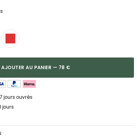
s
rs
AJOUTER AU PANIER — 78 €
7 jours ouvrés
 jours
s