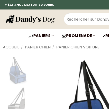
Passer
✅ ÉCHANGE GRATUIT 30 JOURS
au
contenu
Recherche
pour :
PANIERS
PROMENADE
R
ACCUEIL
/
PANIER CHIEN
/
PANIER CHIEN VOITURE