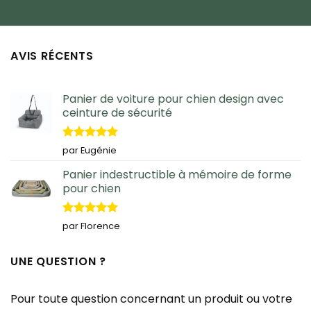
AVIS RÉCENTS
Panier de voiture pour chien design avec
ceinture de sécurité
Note
5
sur
par Eugénie
5
Panier indestructible à mémoire de forme
pour chien
Note
5
sur
par Florence
5
UNE QUESTION ?
Pour toute question concernant un produit ou votre