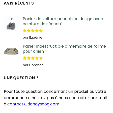
AVIS RÉCENTS
Panier de voiture pour chien design avec
ceinture de sécurité
Note
5
sur
par Eugénie
5
Panier indestructible à mémoire de forme
pour chien
Note
5
sur
par Florence
5
UNE QUESTION ?
Pour toute question concernant un produit ou votre
commande n’hésitez pas à nous contacter par mail
à
contact@dandysdog.com