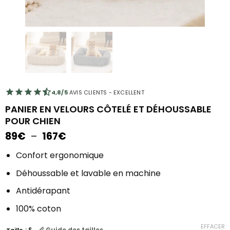
4,8/5
AVIS CLIENTS - EXCELLENT
PANIER EN VELOURS CÔTELÉ ET DÉHOUSSABLE
POUR CHIEN
Plage
89
€
–
167
€
de
prix :
Confort ergonomique
89€
Déhoussable et lavable en machine
à
167€
Antidérapant
100% coton
EFFACER
📏 Guide des tailles
: S