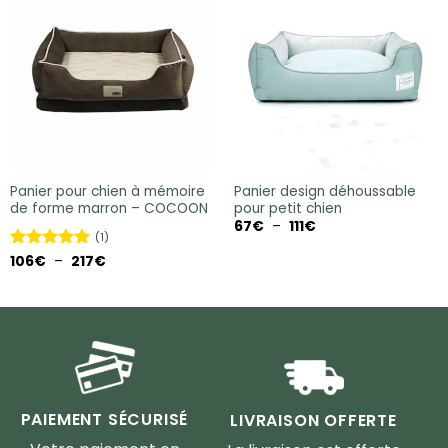
Panier pour chien à mémoire
Panier design déhoussable
de forme marron – COCOON
pour petit chien
Plage
67
€
–
111
€
de
(1)
prix :
Plage
Note
106
€
5
–
sur
217
€
67€
de
5
à
prix :
111€
106€
à
217€
PAIEMENT SÉCURISÉ
LIVRAISON OFFERTE