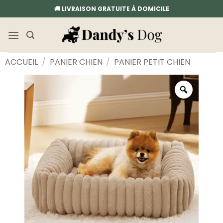
Passer
🚚 LIVRAISON GRATUITE À DOMICILE
au
contenu
ACCUEIL
/
PANIER CHIEN
/
PANIER PETIT CHIEN