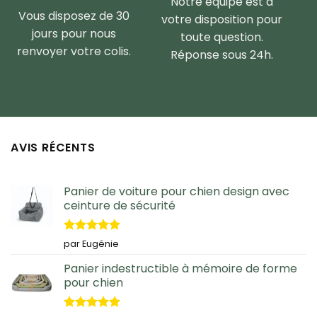
Notre équipe est à
Vous disposez de 30
votre disposition pour
jours pour nous
toute question.
renvoyer votre colis.
Réponse sous 24h.
AVIS RÉCENTS
Panier de voiture pour chien design avec
ceinture de sécurité
Note
5
sur
par Eugénie
5
Panier indestructible à mémoire de forme
pour chien