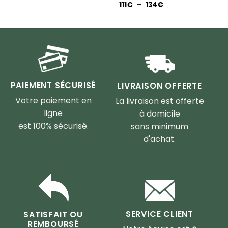
de
Plage
111
€
–
134
€
prix :
de
84€
prix :
à
111€
111€
à
134€
PAIEMENT SÉCURISÉ
LIVRAISON OFFERTE
Votre paiement en
La livraison est offerte
ligne
à domicile
est 100% sécurisé.
sans minimum
d'achat.
SERVICE CLIENT
SATISFAIT OU
REMBOURSÉ