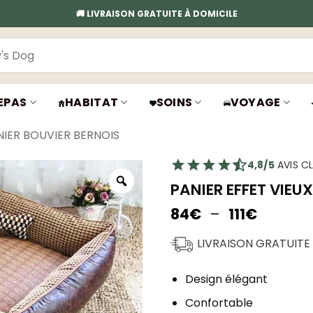
🚚 LIVRAISON GRATUITE À DOMICILE
EPAS
HABITAT
SOINS
VOYAGE
NIER BOUVIER BERNOIS
4,8/5
AVIS CL
PANIER EFFET VIEU
Plage
84
€
–
111
€
de
prix :
LIVRAISON GRATUITE
84€
à
Design élégant
111€
Confortable