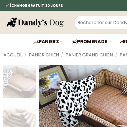
Passer
✅ ÉCHANGE GRATUIT 30 JOURS
au
contenu
Recherche
pour :
PANIERS
PROMENADE
R
ACCUEIL
/
PANIER CHIEN
/
PANIER GRAND CHIEN
/
PA