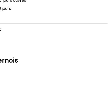
7 jours ouvrés
 jours
s
ernois