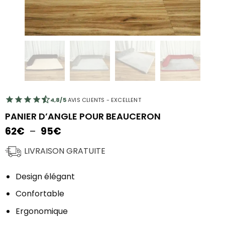
4,8/5
AVIS CLIENTS - EXCELLENT
PANIER D’ANGLE POUR BEAUCERON
Plage
62
€
–
95
€
de
prix :
LIVRAISON GRATUITE
62€
à
Design élégant
95€
Confortable
Ergonomique