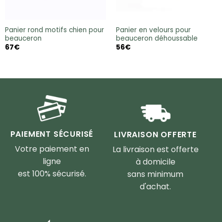
Panier rond motifs chien pour
Panier en velours pour
beauceron
beauceron déhoussable
67
€
56
€
PAIEMENT SÉCURISÉ
LIVRAISON OFFERTE
Votre paiement en
La livraison est offerte
ligne
à domicile
est 100% sécurisé.
sans minimum
d'achat.