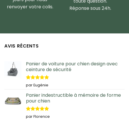
toute question.
renvoyer votre colis.
Réponse sous 24h.
AVIS RÉCENTS
Panier de voiture pour chien design avec
ceinture de sécurité
Note
5
sur
par Eugénie
5
Panier indestructible à mémoire de forme
pour chien
Note
5
sur
par Florence
5