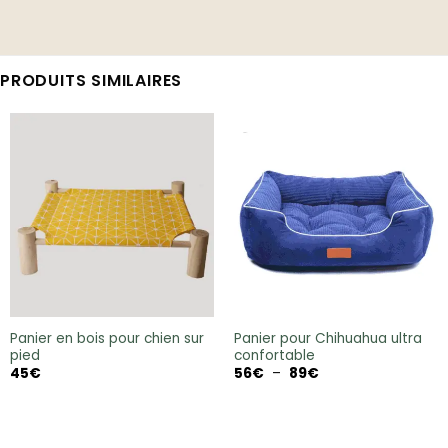
PRODUITS SIMILAIRES
Panier en bois pour chien sur
Panier pour Chihuahua ultra
pied
confortable
Plage
45
€
56
€
–
89
€
de
prix :
56€
à
89€