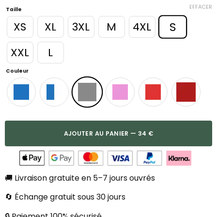
EFFACER
Taille
S
XS
XL
3XL
M
4XL
XXL
L
Couleur
AJOUTER AU PANIER — 34 €
🚚 Livraison gratuite en 5–7 jours ouvrés
🔄 Échange gratuit sous 30 jours
🔒 Paiement 100% sécurisé