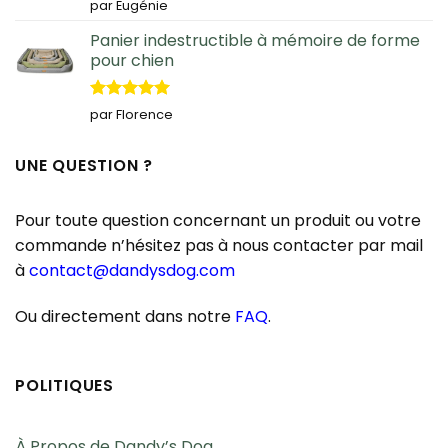
Note
5
sur
par Eugénie
5
Panier indestructible à mémoire de forme
pour chien
Note
5
sur
par Florence
5
UNE QUESTION ?
Pour toute question concernant un produit ou votre
commande n’hésitez pas à nous contacter par mail
à
contact@dandysdog.com
Ou directement dans notre
FAQ
.
POLITIQUES
À Propos de Dandy’s Dog