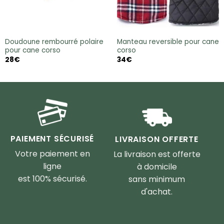
Doudoune rembourré polaire
Manteau reversible pour cane
pour cane corso
corso
28
€
34
€
PAIEMENT SÉCURISÉ
LIVRAISON OFFERTE
Votre paiement en
La livraison est offerte
ligne
à domicile
est 100% sécurisé.
sans minimum
d'achat.