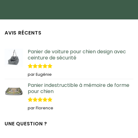
AVIS RÉCENTS
Panier de voiture pour chien design avec
ceinture de sécurité
Note
5
sur
par Eugénie
5
Panier indestructible à mémoire de forme
pour chien
Note
5
sur
par Florence
5
UNE QUESTION ?