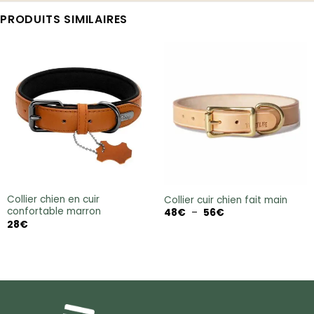
PRODUITS SIMILAIRES
Collier chien en cuir
Collier cuir chien fait main
confortable marron
Plage
48
€
–
56
€
de
28
€
prix :
48€
à
56€