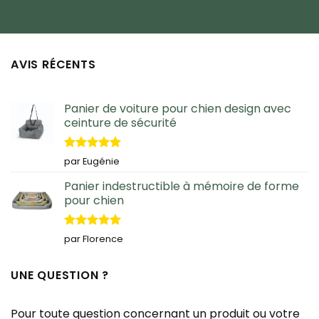
AVIS RÉCENTS
Panier de voiture pour chien design avec
ceinture de sécurité
Note
5
sur
par Eugénie
5
Panier indestructible à mémoire de forme
pour chien
Note
5
sur
par Florence
5
UNE QUESTION ?
Pour toute question concernant un produit ou votre