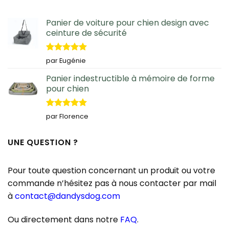
Panier de voiture pour chien design avec
ceinture de sécurité
Note
5
sur
par Eugénie
5
Panier indestructible à mémoire de forme
pour chien
Note
5
sur
par Florence
5
UNE QUESTION ?
Pour toute question concernant un produit ou votre
commande n’hésitez pas à nous contacter par mail
à
contact@dandysdog.com
Ou directement dans notre
FAQ
.