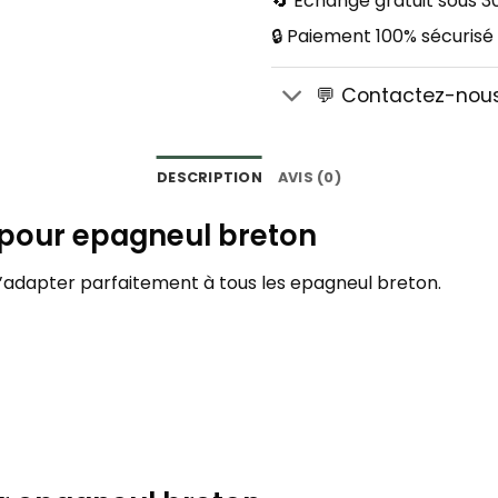
🔄 Échange gratuit sous 30
🔒 Paiement 100% sécurisé
💬 Contactez-nou
DESCRIPTION
AVIS (0)
s pour epagneul breton
 s’adapter parfaitement à tous les epagneul breton.