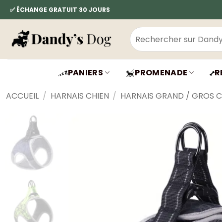
Passer
✅ ÉCHANGE GRATUIT 30 JOURS
au
contenu
Recherche
pour :
PANIERS
PROMENADE
R
ACCUEIL
/
HARNAIS CHIEN
/
HARNAIS GRAND / GROS C