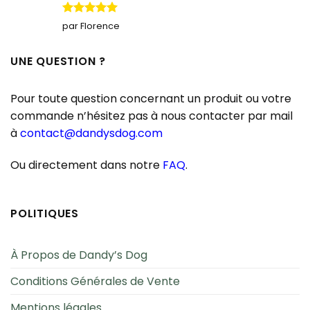
Note
5
sur
par Florence
5
UNE QUESTION ?
Pour toute question concernant un produit ou votre
commande n’hésitez pas à nous contacter par mail
à
contact@dandysdog.com
Ou directement dans notre
FAQ
.
POLITIQUES
À Propos de Dandy’s Dog
Conditions Générales de Vente
Mentions légales