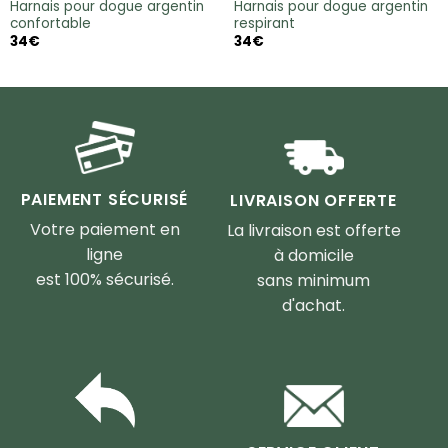
Harnais pour dogue argentin
Harnais pour dogue argentin
confortable
respirant
34
€
34
€
PAIEMENT SÉCURISÉ
LIVRAISON OFFERTE
Votre paiement en
La livraison est offerte
ligne
à domicile
est 100% sécurisé.
sans minimum
d'achat.