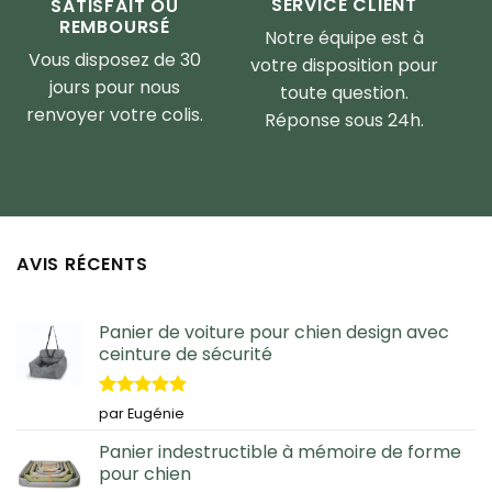
SERVICE CLIENT
SATISFAIT OU
REMBOURSÉ
Notre équipe est à
Vous disposez de 30
votre disposition pour
jours pour nous
toute question.
renvoyer votre colis.
Réponse sous 24h.
AVIS RÉCENTS
Panier de voiture pour chien design avec
ceinture de sécurité
Note
5
sur
par Eugénie
5
Panier indestructible à mémoire de forme
pour chien