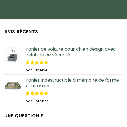
AVIS RÉCENTS
Panier de voiture pour chien design avec
ceinture de sécurité
Note
5
sur
par Eugénie
5
Panier indestructible à mémoire de forme
pour chien
Note
5
sur
par Florence
5
UNE QUESTION ?