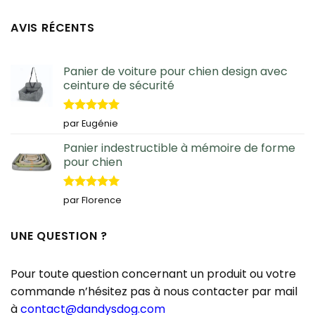
AVIS RÉCENTS
Panier de voiture pour chien design avec
ceinture de sécurité
Note
5
sur
par Eugénie
5
Panier indestructible à mémoire de forme
pour chien
Note
5
sur
par Florence
5
UNE QUESTION ?
Pour toute question concernant un produit ou votre
commande n’hésitez pas à nous contacter par mail
à
contact@dandysdog.com