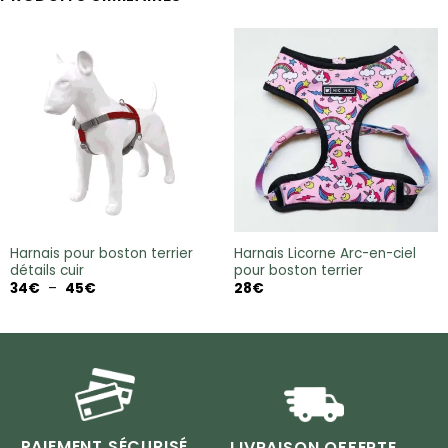
Harnais pour boston terrier
Harnais Licorne Arc-en-ciel
détails cuir
pour boston terrier
Plage
34
€
–
45
€
28
€
de
prix :
34€
à
45€
PAIEMENT SÉCURISÉ
LIVRAISON OFFERTE