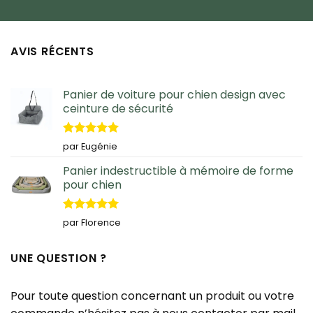
AVIS RÉCENTS
Panier de voiture pour chien design avec
ceinture de sécurité
Note
5
sur
par Eugénie
5
Panier indestructible à mémoire de forme
pour chien
Note
5
sur
par Florence
5
UNE QUESTION ?
Pour toute question concernant un produit ou votre